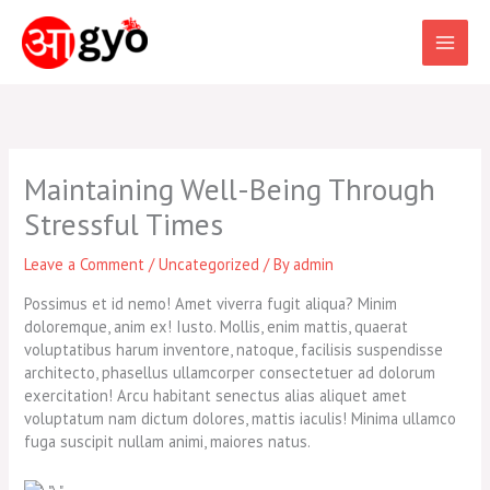
Skip
to
content
Maintaining Well-Being Through
Stressful Times
Leave a Comment
/
Uncategorized
/ By
admin
Possimus et id nemo! Amet viverra fugit aliqua? Minim
doloremque, anim ex! Iusto. Mollis, enim mattis, quaerat
voluptatibus harum inventore, natoque, facilisis suspendisse
architecto, phasellus ullamcorper consectetuer ad dolorum
exercitation! Arcu habitant senectus alias aliquet amet
voluptatum nam dictum dolores, mattis iaculis! Minima ullamco
fuga suscipit nullam animi, maiores natus.